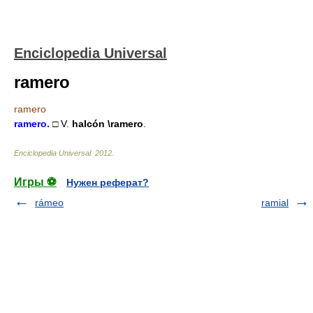
Enciclopedia Universal
ramero
ramero
ramero
.
□ V.
halcón
\ramero
.
Enciclopedia Universal
.
2012
.
Игры ⚽
Нужен реферат?
rámeo
ramial