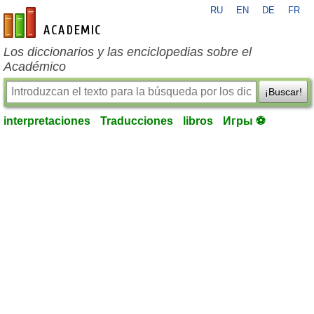
RU
EN
DE
FR
es-academic.com
Los diccionarios y las enciclopedias sobre el
Académico
¡Buscar!
interpretaciones
Traducciones
libros
Игры ⚽