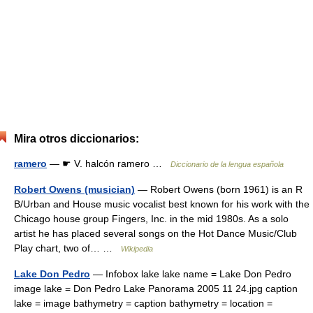
Mira otros diccionarios:
ramero
— ☛ V. halcón ramero …
Diccionario de la lengua española
Robert Owens (musician)
— Robert Owens (born 1961) is an R
B/Urban and House music vocalist best known for his work with the
Chicago house group Fingers, Inc. in the mid 1980s. As a solo
artist he has placed several songs on the Hot Dance Music/Club
Play chart, two of… …
Wikipedia
Lake Don Pedro
— Infobox lake lake name = Lake Don Pedro
image lake = Don Pedro Lake Panorama 2005 11 24.jpg caption
lake = image bathymetry = caption bathymetry = location =