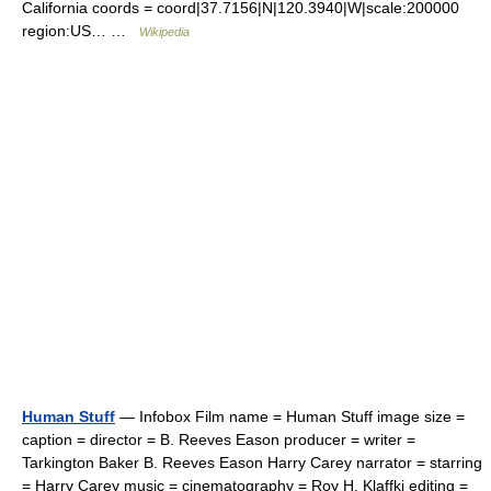
California coords = coord|37.7156|N|120.3940|W|scale:200000
region:US… …
Wikipedia
Human Stuff
— Infobox Film name = Human Stuff image size =
caption = director = B. Reeves Eason producer = writer =
Tarkington Baker B. Reeves Eason Harry Carey narrator = starring
= Harry Carey music = cinematography = Roy H. Klaffki editing =