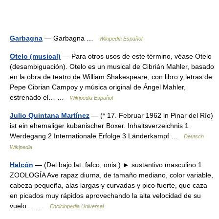
Garbagna
— Garbagna …
Wikipedia Español
Otelo (musical)
— Para otros usos de este término, véase Otelo
(desambiguación). Otelo es un musical de Cibrián Mahler, basado
en la obra de teatro de William Shakespeare, con libro y letras de
Pepe Cibrian Campoy y música original de Ángel Mahler,
estrenado el… …
Wikipedia Español
Julio Quintana Martínez
— (* 17. Februar 1962 in Pinar del Río)
ist ein ehemaliger kubanischer Boxer. Inhaltsverzeichnis 1
Werdegang 2 Internationale Erfolge 3 Länderkampf …
Deutsch
Wikipedia
Halcón
— (Del bajo lat. falco, onis.) ► sustantivo masculino 1
ZOOLOGÍA Ave rapaz diurna, de tamaño mediano, color variable,
cabeza pequeña, alas largas y curvadas y pico fuerte, que caza
en picados muy rápidos aprovechando la alta velocidad de su
vuelo.… …
Enciclopedia Universal